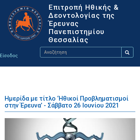
Παράκαμψη
Επιτροπή Ηθικής &
προς
Δεοντολογίας της
το
κυρίως
Έρευνας
περιεχόμενο
Πανεπιστημίου
Θεσσαλίας
Αναζήτηση
Αναζήτη
Είσοδος
Αναζήτηση
User
account
menu
Ημερίδα με τίτλο ‘Ηθικοί Προβληματισμοί
στην Έρευνα’ - Σάββατο 26 Ιουνίου 2021