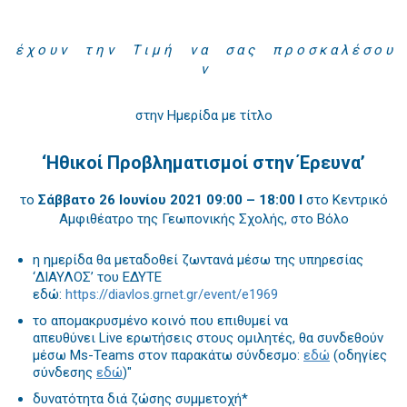
έ χ ο υ ν τ η ν Τ ι μ ή ν α σ α ς π ρ ο σ κ α λ έ σ ο υ
ν
στην Ημερίδα με τίτλο
‘Ηθικοί Προβληματισμοί στην Έρευνα’
το
Σάββατο 26 Ιουνίου 2021 09:00 – 18:00 I
στο Κεντρικό
Αμφιθέατρο της Γεωπονικής Σχολής, στο Βόλο
η ημερίδα θα μεταδοθεί ζωντανά μέσω της υπηρεσίας
‘ΔΙΑΥΛΟΣ’ του ΕΔΥΤΕ
εδώ:
https://diavlos.grnet.gr/event/e1969
το απομακρυσμένο κοινό που επιθυμεί να
απευθύνει Live ερωτήσεις στους ομιλητές, θα συνδεθούν
μέσω Ms-Teams στον παρακάτω σύνδεσμο:
εδώ
(οδηγίες
σύνδεσης
εδώ
)"
δυνατότητα διά ζώσης συμμετοχή*